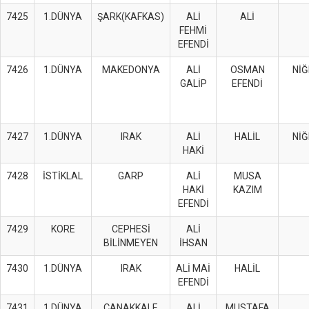
7425
1.DÜNYA
ŞARK(KAFKAS)
ALİ
ALİ
FEHMİ
EFENDİ
7426
1.DÜNYA
MAKEDONYA
ALİ
OSMAN
NİĞ
GALİP
EFENDİ
7427
1.DÜNYA
IRAK
ALİ
HALİL
NİĞ
HAKİ
7428
İSTİKLAL
GARP
ALİ
MUSA
HAKİ
KAZIM
EFENDİ
7429
KORE
CEPHESİ
ALİ
BİLİNMEYEN
İHSAN
7430
1.DÜNYA
IRAK
ALİ MAİ
HALİL
EFENDİ
7431
1.DÜNYA
ÇANAKKALE
ALİ
MUSTAFA