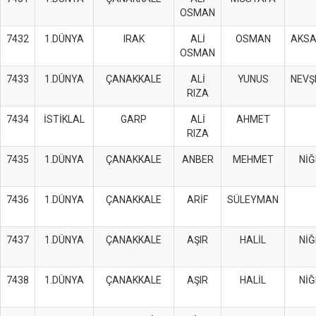
OSMAN
7432
1.DÜNYA
IRAK
ALİ
OSMAN
AKS
OSMAN
7433
1.DÜNYA
ÇANAKKALE
ALİ
YUNUS
NEVŞ
RIZA
7434
İSTİKLAL
GARP
ALİ
AHMET
RIZA
7435
1.DÜNYA
ÇANAKKALE
ANBER
MEHMET
NİĞ
7436
1.DÜNYA
ÇANAKKALE
ARİF
SÜLEYMAN
7437
1.DÜNYA
ÇANAKKALE
AŞIR
HALİL
NİĞ
7438
1.DÜNYA
ÇANAKKALE
AŞIR
HALİL
NİĞ