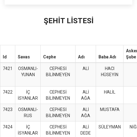
ŞEHİT LİSTESİ
Asker
Id
Savas
Cephe
Adı
Baba Adı
Şube
7421
OSMANLI-
CEPHESİ
ALİ
HACI
YUNAN
BİLİNMEYEN
HÜSEYİN
7422
İÇ
CEPHESİ
ALİ
HALİL
İSYANLAR
BİLİNMEYEN
AĞA
7423
OSMANLI-
CEPHESİ
ALİ
MUSTAFA
RUS
BİLİNMEYEN
AĞA
7424
İÇ
CEPHESİ
ALİ
SÜLEYMAN
NİĞ
İSYANLAR
BİLİNMEYEN
DEDE