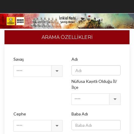
ARAMA ÖZELLİKLERİ
Savaş
Adı
****
Nüfusa Kayıtlı Olduğu İl/
İlçe
****
Cephe
Baba Adı
****