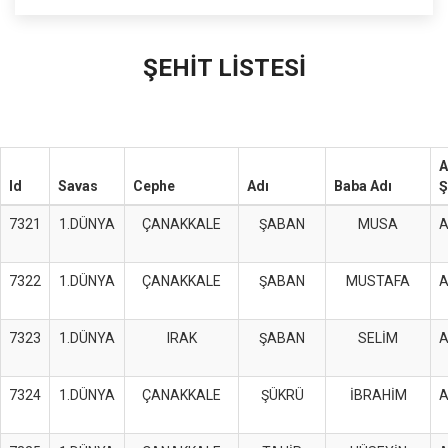
ŞEHİT LİSTESİ
A
Id
Savas
Cephe
Adı
Baba Adı
Ş
7321
1.DÜNYA
ÇANAKKALE
ŞABAN
MUSA
7322
1.DÜNYA
ÇANAKKALE
ŞABAN
MUSTAFA
7323
1.DÜNYA
IRAK
ŞABAN
SELİM
7324
1.DÜNYA
ÇANAKKALE
ŞÜKRÜ
İBRAHİM