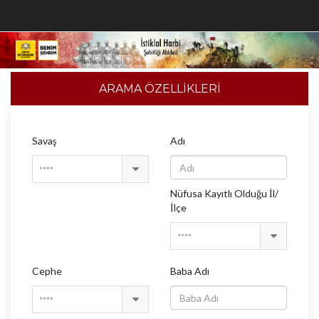
ARAMA ÖZELLİKLERİ
Savaş
Adı
****
Nüfusa Kayıtlı Olduğu İl/
İlçe
****
Cephe
Baba Adı
****