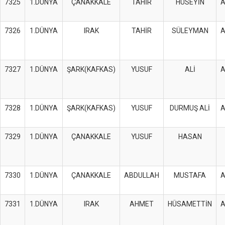
7325
1.DÜNYA
ÇANAKKALE
TAHİR
HÜSEYİN
7326
1.DÜNYA
IRAK
TAHİR
SÜLEYMAN
7327
1.DÜNYA
ŞARK(KAFKAS)
YUSUF
ALİ
7328
1.DÜNYA
ŞARK(KAFKAS)
YUSUF
DURMUŞ ALİ
7329
1.DÜNYA
ÇANAKKALE
YUSUF
HASAN
7330
1.DÜNYA
ÇANAKKALE
ABDULLAH
MUSTAFA
7331
1.DÜNYA
IRAK
AHMET
HÜSAMETTİN