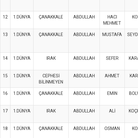
12
1.DÜNYA
ÇANAKKALE
ABDULLAH
HACI
KO
MEHMET
13
1.DÜNYA
ÇANAKKALE
ABDULLAH
MUSTAFA
SEYD
14
1.DÜNYA
IRAK
ABDULLAH
SEFER
KAR
15
1.DÜNYA
CEPHESİ
ABDULLAH
AHMET
KAR
BİLİNMEYEN
16
1.DÜNYA
ÇANAKKALE
ABDULLAH
EMİN
BOL
17
1.DÜNYA
IRAK
ABDULLAH
ALİ
KOÇ
18
1.DÜNYA
ÇANAKKALE
ABDULLAH
OSMAN
KO