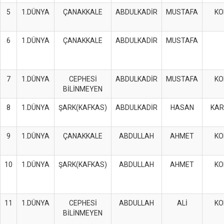
5
1.DÜNYA
ÇANAKKALE
ABDULKADİR
MUSTAFA
KO
6
1.DÜNYA
ÇANAKKALE
ABDULKADİR
MUSTAFA
7
1.DÜNYA
CEPHESİ
ABDULKADİR
MUSTAFA
KO
BİLİNMEYEN
8
1.DÜNYA
ŞARK(KAFKAS)
ABDULKADİR
HASAN
KAR
9
1.DÜNYA
ÇANAKKALE
ABDULLAH
AHMET
KO
10
1.DÜNYA
ŞARK(KAFKAS)
ABDULLAH
AHMET
KO
11
1.DÜNYA
CEPHESİ
ABDULLAH
ALİ
KO
BİLİNMEYEN