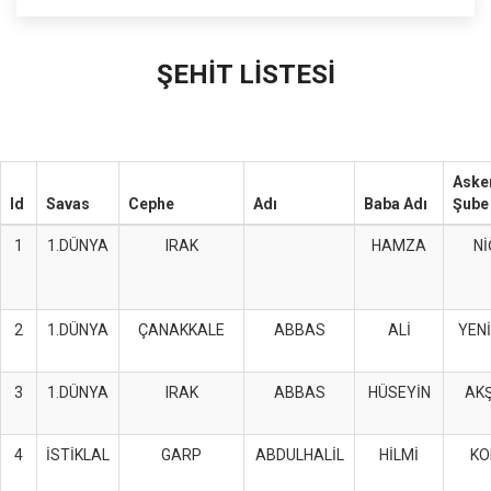
ŞEHİT LİSTESİ
Asker
Id
Savas
Cephe
Adı
Baba Adı
Şube
1
1.DÜNYA
IRAK
HAMZA
Nİ
2
1.DÜNYA
ÇANAKKALE
ABBAS
ALİ
YENİ
3
1.DÜNYA
IRAK
ABBAS
HÜSEYİN
AKŞ
4
İSTİKLAL
GARP
ABDULHALİL
HİLMİ
KO