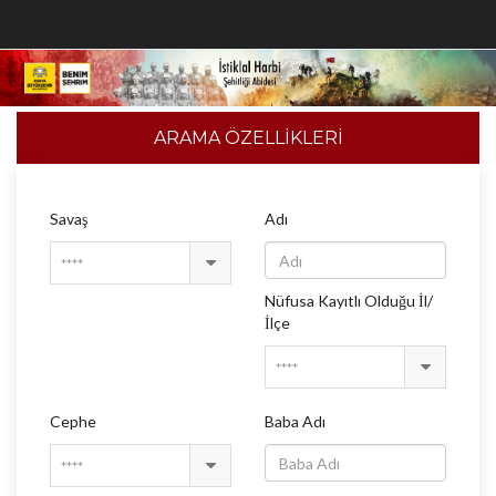
ARAMA ÖZELLİKLERİ
Savaş
Adı
****
Nüfusa Kayıtlı Olduğu İl/
İlçe
****
Cephe
Baba Adı
****